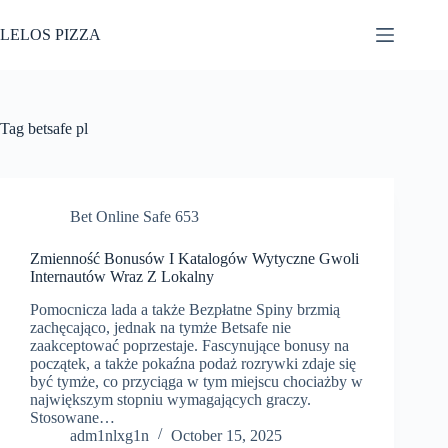
Skip
to
LELOS PIZZA
content
Tag
betsafe pl
Bet Online Safe 653
Zmienność Bonusów I Katalogów Wytyczne Gwoli
Internautów Wraz Z Lokalny
Pomocnicza lada a także Bezpłatne Spiny brzmią
zachęcająco, jednak na tymże Betsafe nie
zaakceptować poprzestaje. Fascynujące bonusy na
początek, a także pokaźna podaż rozrywki zdaje się
być tymże, co przyciąga w tym miejscu chociażby w
największym stopniu wymagających graczy.
Stosowane…
adm1nlxg1n
October 15, 2025