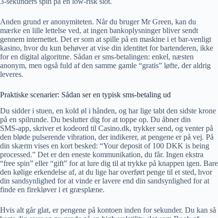
3‑sekunders spin på en low‑risk slot.
Anden grund er anonymiteten. Når du bruger Mr Green, kan du
mærke en lille lettelse ved, at ingen bankoplysninger bliver sendt
gennem internettet. Det er som at spille på en maskine i et bar-venligt
kasino, hvor du kun behøver at vise din identitet for bartenderen, ikke
for en digital algoritme. Sådan er sms‑betalingen: enkel, næsten
anonym, men også fuld af den samme gamle “gratis” løfte, der aldrig
leveres.
Praktiske scenarier: Sådan ser en typisk sms‑betaling ud
Du sidder i stuen, en kold øl i hånden, og har lige tabt den sidste krone
på en spilrunde. Du beslutter dig for at toppe op. Du åbner din
SMS‑app, skriver et kodeord til Casino.dk, trykker send, og venter på
den bløde pulserende vibration, der indikerer, at pengene er på vej. På
din skærm vises en kort besked: “Your deposit of 100 DKK is being
processed.” Det er den eneste kommunikation, du får. Ingen ekstra
“free spin” eller “gift” for at lure dig til at trykke på knappen igen. Bare
den kølige erkendelse af, at du lige har overført penge til et sted, hvor
din sandsynlighed for at vinde er lavere end din sandsynlighed for at
finde en firekløver i et græsplæne.
Hvis alt går glat, er pengene på kontoen inden for sekunder. Du kan så