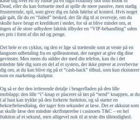
kaste dig over en ny runde på en high‑volatility slot som Book of
Dead, eller du kan fortsætte med at spille de mere passive, men stadig
frustrerende, spil, som giver dig en falsk følelse af kontrol. Hvis noget
går galt, får du en “failed” besked, der får dig til at overveje, om du
skulle have brugt et kreditkort i stedet, for så at blive mindet om, at
ingen af de store udbydere faktisk tilbyder en “VIP‑behandling” uden
en pris i form af din tid og penge.
Det hele er en cyklus, og den er lige så trættende som at vente på en
langsom udbetaling fra en spilleautomat, der nægter at give dig dine
gevinster. Men mens du sidder der med din telefon, kan du i det
mindste føle dig som en del af et system, der ikke prøver at overbevise
dig om, at du kan blive rig på et “cash‑back” tilbud, som kun eksisterer
som en marketing‑skulptur.
Og så er der den irriterende detalje i brugerfladen på den lille
mobilapp: den lille “i”‑knap er placeret så tæt på “send” knappen, at du
i al hast kan trykke på den forkerte funktion, og så starter en
bekræftelsesdialog, der tager fem sekunder at læse. Det er akkurat som
at skulle læse den mindste skriftstørrelse i casinoets T&C – en hel
fraktion af et sekund, men alligevel nok til at teste din tålmodighed.