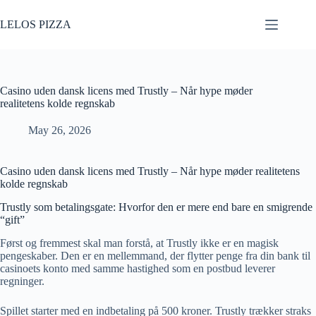
Skip
to
LELOS PIZZA
content
Casino uden dansk licens med Trustly – Når hype møder
realitetens kolde regnskab
May 26, 2026
Casino uden dansk licens med Trustly – Når hype møder realitetens
kolde regnskab
Trustly som betalingsgate: Hvorfor den er mere end bare en smigrende
“gift”
Først og fremmest skal man forstå, at Trustly ikke er en magisk
pengeskaber. Den er en mellemmand, der flytter penge fra din bank til
casinoets konto med samme hastighed som en postbud leverer
regninger.
Spillet starter med en indbetaling på 500 kroner. Trustly trækker straks