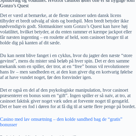
Spiludvalg og volatilitet: Hvorfor casinots løfter ofte er så flygtige som
Gonzo’s Quest
Det er værd at bemærke, at de fleste casinoer uden dansk licens
tilbyder et bredt udvalg af slots og bordspil. Men bredt betyder ikke
nødvendigvis godt. Slotmaskiner som Gonzo’s Quest kan have høj
volatilitet, hvilket betyder, at du enten rammer et kæmpe jackpot eller
får næsten ingenting – en roulette af held, som casinoet bruger til at
holde dig på kanten af dit sæde.
Du kan nemt blive fanget i en cyklus, hvor du jagter den næste “store
gevinst”, mens du mister små beløb på hver spin. Det er den samme
mekanik som en spiller, der tror, at en “free” bonus vil revolutionere
hans liv – men sandheden er, at den kun giver dig en kortvarig følelse
af at have vundet noget, før den forsvinder igen.
Det er også en del af den psykologiske manipulation, hvor casinoet
præsenterer en bonus som en “gift”. Ingen spiller er så naiv, at tro, at
casinoet faktisk giver noget væk uden at forvente noget til gengæld.
Det er bare en fod i døren for at få dig til at sætte flere penge på bordet.
Casino med lav omsætning – den kolde sandhed bag de “gratis”
bonusser