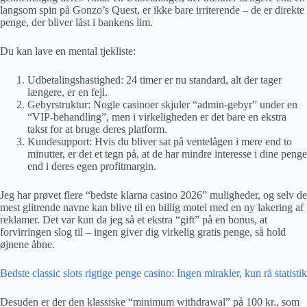
langsom spin på Gonzo’s Quest, er ikke bare irriterende – de er direkte
penge, der bliver låst i bankens lim.
Du kan lave en mental tjekliste:
Udbetalingshastighed: 24 timer er nu standard, alt der tager
længere, er en fejl.
Gebyrstruktur: Nogle casinoer skjuler “admin‑gebyr” under en
“VIP‑behandling”, men i virkeligheden er det bare en ekstra
takst for at bruge deres platform.
Kundesupport: Hvis du bliver sat på ventelågen i mere end to
minutter, er det et tegn på, at de har mindre interesse i dine penge
end i deres egen profitmargin.
Jeg har prøvet flere “bedste klarna casino 2026” muligheder, og selv de
mest glitrende navne kan blive til en billig motel med en ny lakering af
reklamer. Det var kun da jeg så et ekstra “gift” på en bonus, at
forvirringen slog til – ingen giver dig virkelig gratis penge, så hold
øjnene åbne.
Bedste classic slots rigtige penge casino: Ingen mirakler, kun rå statistik
Desuden er der den klassiske “minimum withdrawal” på 100 kr., som