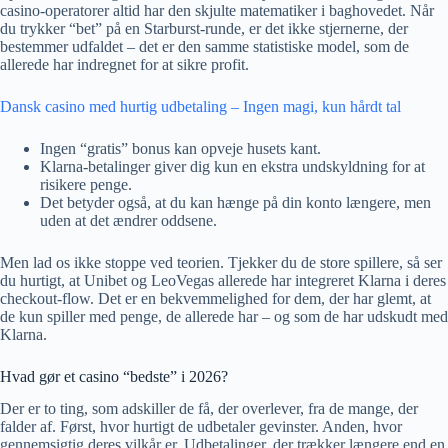
casino‑operatorer altid har den skjulte matematiker i baghovedet. Når
du trykker “bet” på en Starburst‑runde, er det ikke stjernerne, der
bestemmer udfaldet – det er den samme statistiske model, som de
allerede har indregnet for at sikre profit.
Dansk casino med hurtig udbetaling – Ingen magi, kun hårdt tal
Ingen “gratis” bonus kan opveje husets kant.
Klarna‑betalinger giver dig kun en ekstra undskyldning for at
risikere penge.
Det betyder også, at du kan hænge på din konto længere, men
uden at det ændrer oddsene.
Men lad os ikke stoppe ved teorien. Tjekker du de store spillere, så ser
du hurtigt, at Unibet og LeoVegas allerede har integreret Klarna i deres
checkout‑flow. Det er en bekvemmelighed for dem, der har glemt, at
de kun spiller med penge, de allerede har – og som de har udskudt med
Klarna.
Hvad gør et casino “bedste” i 2026?
Der er to ting, som adskiller de få, der overlever, fra de mange, der
falder af. Først, hvor hurtigt de udbetaler gevinster. Anden, hvor
gennemsigtig deres vilkår er. Udbetalinger, der trækker længere end en