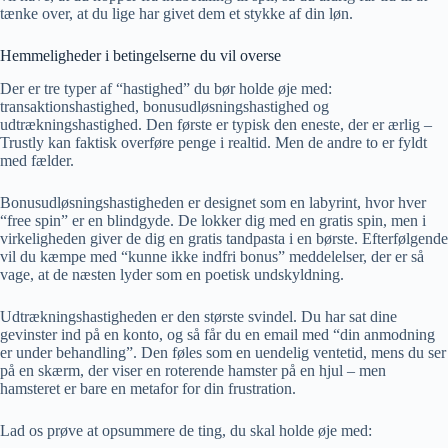
tænke over, at du lige har givet dem et stykke af din løn.
Hemmeligheder i betingelserne du vil overse
Der er tre typer af “hastighed” du bør holde øje med:
transaktionshastighed, bonusudløsningshastighed og
udtrækningshastighed. Den første er typisk den eneste, der er ærlig –
Trustly kan faktisk overføre penge i realtid. Men de andre to er fyldt
med fælder.
Bonusudløsningshastigheden er designet som en labyrint, hvor hver
“free spin” er en blindgyde. De lokker dig med en gratis spin, men i
virkeligheden giver de dig en gratis tandpasta i en børste. Efterfølgende
vil du kæmpe med “kunne ikke indfri bonus” meddelelser, der er så
vage, at de næsten lyder som en poetisk undskyldning.
Udtrækningshastigheden er den største svindel. Du har sat dine
gevinster ind på en konto, og så får du en email med “din anmodning
er under behandling”. Den føles som en uendelig ventetid, mens du ser
på en skærm, der viser en roterende hamster på en hjul – men
hamsteret er bare en metafor for din frustration.
Lad os prøve at opsummere de ting, du skal holde øje med: