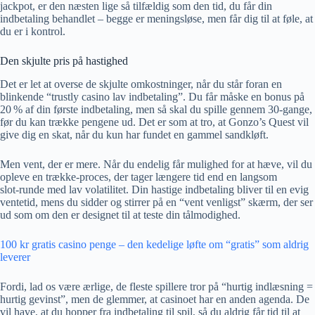
jackpot, er den næsten lige så tilfældig som den tid, du får din
indbetaling behandlet – begge er meningsløse, men får dig til at føle, at
du er i kontrol.
Den skjulte pris på hastighed
Det er let at overse de skjulte omkostninger, når du står foran en
blinkende “trustly casino lav indbetaling”. Du får måske en bonus på
20 % af din første indbetaling, men så skal du spille gennem 30‑gange,
før du kan trække pengene ud. Det er som at tro, at Gonzo’s Quest vil
give dig en skat, når du kun har fundet en gammel sandkløft.
Men vent, der er mere. Når du endelig får mulighed for at hæve, vil du
opleve en trække‑proces, der tager længere tid end en langsom
slot‑runde med lav volatilitet. Din hastige indbetaling bliver til en evig
ventetid, mens du sidder og stirrer på en “vent venligst” skærm, der ser
ud som om den er designet til at teste din tålmodighed.
100 kr gratis casino penge – den kedelige løfte om “gratis” som aldrig
leverer
Fordi, lad os være ærlige, de fleste spillere tror på “hurtig indlæsning =
hurtig gevinst”, men de glemmer, at casinoet har en anden agenda. De
vil have, at du hopper fra indbetaling til spil, så du aldrig får tid til at