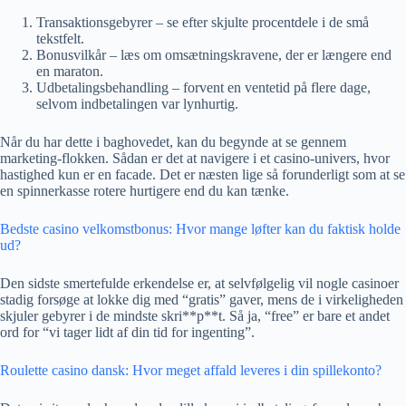
Transaktionsgebyrer – se efter skjulte procentdele i de små
tekstfelt.
Bonusvilkår – læs om omsætningskravene, der er længere end
en maraton.
Udbetalingsbehandling – forvent en ventetid på flere dage,
selvom indbetalingen var lynhurtig.
Når du har dette i baghovedet, kan du begynde at se gennem
marketing‑flokken. Sådan er det at navigere i et casino‑univers, hvor
hastighed kun er en facade. Det er næsten lige så forunderligt som at se
en spinnerkasse rotere hurtigere end du kan tænke.
Bedste casino velkomstbonus: Hvor mange løfter kan du faktisk holde
ud?
Den sidste smertefulde erkendelse er, at selvfølgelig vil nogle casinoer
stadig forsøge at lokke dig med “gratis” gaver, mens de i virkeligheden
skjuler gebyrer i de mindste skri**p**t. Så ja, “free” er bare et andet
ord for “vi tager lidt af din tid for ingenting”.
Roulette casino dansk: Hvor meget affald leveres i din spillekonto?