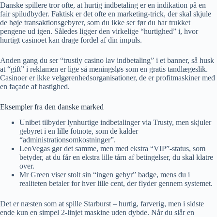
Danske spillere tror ofte, at hurtig indbetaling er en indikation på en
fair spiludbyder. Faktisk er det ofte en marketing‑trick, der skal skjule
de høje transaktionsgebyrer, som du ikke ser før du har trukket
pengene ud igen. Således ligger den virkelige “hurtighed” i, hvor
hurtigt casinoet kan drage fordel af din impuls.
Anden gang du ser “trustly casino lav indbetaling” i et banner, så husk
at “gift” i reklamen er lige så meningsløs som en gratis tandlægeslik.
Casinoer er ikke velgørenhedsorganisationer, de er profitmaskiner med
en façade af hastighed.
Eksempler fra den danske marked
Unibet tilbyder lynhurtige indbetalinger via Trusty, men skjuler
gebyret i en lille fotnote, som de kalder
“administrationsomkostninger”.
LeoVegas gør det samme, men med ekstra “VIP”‑status, som
betyder, at du får en ekstra lille tårn af betingelser, du skal klatre
over.
Mr Green viser stolt sin “ingen gebyr” badge, mens du i
realiteten betaler for hver lille cent, der flyder gennem systemet.
Det er næsten som at spille Starburst – hurtig, farverig, men i sidste
ende kun en simpel 2‑linjet maskine uden dybde. Når du slår en