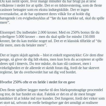
Du kan nemt spore, hvor mange minutter du har brugt på at læse
vilkårene i stedet for at spille. Det er en tidsinvestering, som de fleste
casinoer betragter som en ekstra indtægtskilde. Der er ingen
overraskelse, at de har optimeret deres vilkår for at holde dig
hængende i en evighedssyklus af “før du kan trække ud, skal du spille
mere”.
Eksempel: Du indbetaler 2.000 kroner. Med en 250% bonus får du
yderligere 5.000 kroner – men du skal spille for mindst 150.000
kroner, før du kan trække noget ud. Det er et klassisk tilfælde af “du
får mere, men du betaler mere”.
Der er ingen skjult agenda – blot et enkelt regnestykke: Giv dem dine
penge, så giver de dig lidt ekstra, men kun hvis du accepterer at spille
deres spil i timevis. Du tror måske, du kan slå casinoet, men i
virkeligheden er de allerede et skridt foran dig, fordi de har skrevet
reglerne, før du overhovedet har sat dig ved bordet.
Hvorfor 250% ofte er en fælde i stedet for en gave
Den fleste spillere lægger mærke til den blæksprutteagtige procentdel
og tror, de har fundet en skat. Faktisk er det en af de mest brugte
taktikker til at lokke ind nye kunder. Det fungerer, fordi det virker som
et stort tal, selvom de reelle betingelser gør det umuligt at realisere