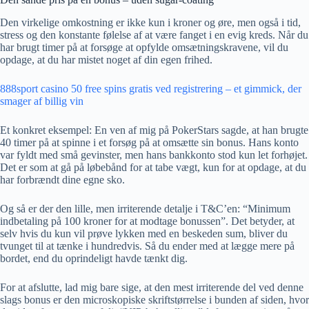
Den virkelige omkostning er ikke kun i kroner og øre, men også i tid,
stress og den konstante følelse af at være fanget i en evig kreds. Når du
har brugt timer på at forsøge at opfylde omsætningskravene, vil du
opdage, at du har mistet noget af din egen frihed.
888sport casino 50 free spins gratis ved registrering – et gimmick, der
smager af billig vin
Et konkret eksempel: En ven af mig på PokerStars sagde, at han brugte
40 timer på at spinne i et forsøg på at omsætte sin bonus. Hans konto
var fyldt med små gevinster, men hans bankkonto stod kun let forhøjet.
Det er som at gå på løbebånd for at tabe vægt, kun for at opdage, at du
har forbrændt dine egne sko.
Og så er der den lille, men irriterende detalje i T&C’en: “Minimum
indbetaling på 100 kroner for at modtage bonussen”. Det betyder, at
selv hvis du kun vil prøve lykken med en beskeden sum, bliver du
tvunget til at tænke i hundredvis. Så du ender med at lægge mere på
bordet, end du oprindeligt havde tænkt dig.
For at afslutte, lad mig bare sige, at den mest irriterende del ved denne
slags bonus er den microskopiske skriftstørrelse i bunden af siden, hvor