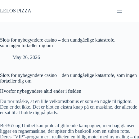
Skip
to
LELOS PIZZA
content
Slots for nybegyndere casino – den uundgåelige katastrofe,
som ingen fortæller dig om
May 26, 2026
Slots for nybegyndere casino – den uundgåelige katastrofe, som ingen
fortæller dig om
Hvorfor nybegyndere altid ender i fælden
Du tror måske, at en lille velkomstbonus er som en nøgle til rigdom.
Den er det ikke. Det er blot en ekstra knap på en maskine, der allerede
er sat til at holde dig på plads.
Bet365 og Unibet kan prale af glitrende kampagner, men bag glansen
ligger en regnemaskine, der spiser din bankroll som en sulten rotte.
Deres “VIP”‑program er i realiteten en billig motel med ny maling – du