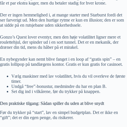
får et par ekstra kager, men du betaler stadig for hver krone.
Der er ingen hemmelighed i, at mange starter med Starburst fordi det
ser farverigt ud. Men den hurtige rytme er kun en illusion; den er som
at sidde på en rutsjebane uden sikkerhedssele.
Gonzo’s Quest lover eventyr, men den høje volatilitet ligner mere et
roulettehjul, der spinder ud i en sort tunnel. Det er en mekanik, der
dræner din tid, mens du håber på et mirakel.
En nybegynder kan nemt blive fanget i en loop af “gratis spin” – en
gratis lollipop på tandlægens kontor. Gratis er kun gratis for casinoet.
Vælg maskiner med lav volatilitet, hvis du vil overleve de første
timer.
Undgå “free”‑bonustur, medmindre du har en plan B.
Set dig ind i vilkårene, før du trykker på knappen.
Den praktiske tilgang: Sådan spiller du uden at blive snydt
Før du trykker på “start”, lav en simpel budgetplan. Det er ikke en
“gift”; det er din egen penge, du risikerer.