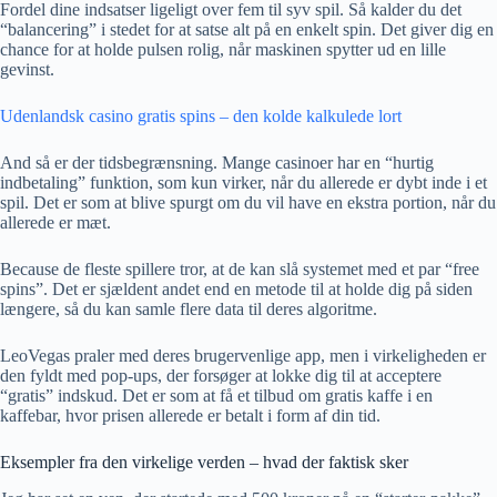
Fordel dine indsatser ligeligt over fem til syv spil. Så kalder du det
“balancering” i stedet for at satse alt på en enkelt spin. Det giver dig en
chance for at holde pulsen rolig, når maskinen spytter ud en lille
gevinst.
Udenlandsk casino gratis spins – den kolde kalkulede lort
And så er der tidsbegrænsning. Mange casinoer har en “hurtig
indbetaling” funktion, som kun virker, når du allerede er dybt inde i et
spil. Det er som at blive spurgt om du vil have en ekstra portion, når du
allerede er mæt.
Because de fleste spillere tror, at de kan slå systemet med et par “free
spins”. Det er sjældent andet end en metode til at holde dig på siden
længere, så du kan samle flere data til deres algoritme.
LeoVegas praler med deres brugervenlige app, men i virkeligheden er
den fyldt med pop‑ups, der forsøger at lokke dig til at acceptere
“gratis” indskud. Det er som at få et tilbud om gratis kaffe i en
kaffebar, hvor prisen allerede er betalt i form af din tid.
Eksempler fra den virkelige verden – hvad der faktisk sker