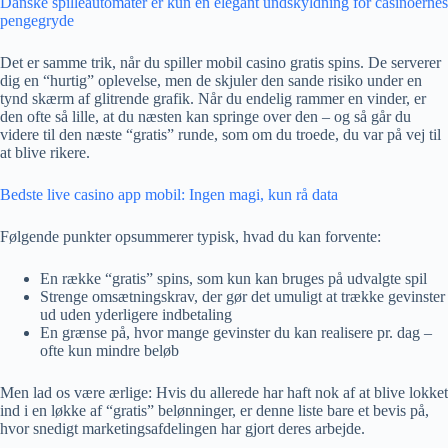
Danske spilleautomater er kun en elegant undskyldning for casinoernes
pengegryde
Det er samme trik, når du spiller mobil casino gratis spins. De serverer
dig en “hurtig” oplevelse, men de skjuler den sande risiko under en
tynd skærm af glitrende grafik. Når du endelig rammer en vinder, er
den ofte så lille, at du næsten kan springe over den – og så går du
videre til den næste “gratis” runde, som om du troede, du var på vej til
at blive rikere.
Bedste live casino app mobil: Ingen magi, kun rå data
Følgende punkter opsummerer typisk, hvad du kan forvente:
En række “gratis” spins, som kun kan bruges på udvalgte spil
Strenge omsætningskrav, der gør det umuligt at trække gevinster
ud uden yderligere indbetaling
En grænse på, hvor mange gevinster du kan realisere pr. dag –
ofte kun mindre beløb
Men lad os være ærlige: Hvis du allerede har haft nok af at blive lokket
ind i en løkke af “gratis” belønninger, er denne liste bare et bevis på,
hvor snedigt marketingsafdelingen har gjort deres arbejde.