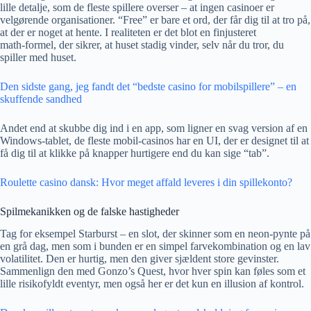
lille detalje, som de fleste spillere overser – at ingen casinoer er
velgørende organisationer. “Free” er bare et ord, der får dig til at tro på,
at der er noget at hente. I realiteten er det blot en finjusteret
math‑formel, der sikrer, at huset stadig vinder, selv når du tror, du
spiller med huset.
Den sidste gang, jeg fandt det “bedste casino for mobilspillere” – en
skuffende sandhed
Andet end at skubbe dig ind i en app, som ligner en svag version af en
Windows‑tablet, de fleste mobil‑casinos har en UI, der er designet til at
få dig til at klikke på knapper hurtigere end du kan sige “tab”.
Roulette casino dansk: Hvor meget affald leveres i din spillekonto?
Spilmekanikken og de falske hastigheder
Tag for eksempel Starburst – en slot, der skinner som en neon‑pynte på
en grå dag, men som i bunden er en simpel farvekombination og en lav
volatilitet. Den er hurtig, men den giver sjældent store gevinster.
Sammenlign den med Gonzo’s Quest, hvor hver spin kan føles som et
lille risikofyldt eventyr, men også her er det kun en illusion af kontrol.