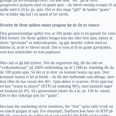
gyldige på lav‑betalings‑slots. Du kan ikke “bet” på de store
progressive jackpots med en gratis spin – du bliver nemlig tvunget til at
spille med 0,10 kr. pr. spin. Det er den slags “gift” de kalder “gratis”
for at lokke dig ind i en spiral af lav profit.
Hvorfor de fleste spillere mister pengene før de får en chance
Den gennemsnitlige spiller tror, at 100 gratis spin er en garanti for vind.
Helt forkert. De fleste spillere bruger kun fire eller fem spin, indser at
deres “gevinster” er mikroskopiske, og går derefter videre med en
følelse af, at de er blevet snydt. Det er som at få en gratis gavepakke,
som kun indeholder en tom papkasse.
Men lad os gå lidt dybere. Når du registrerer dig, får du ofte en
“velkomstbonus” på 100% indbetaling op til 1.000 kr. Samtidig får du
de 100 gratis spin. Så der er to dele: en kontant bonus og spin. Den
kontante bonus er let at forstå – du får den indbetalte sum tilbage, men
kun efter du har omsat den 40×. Spin‑delen er sværere. Hver spin har
en fast “return to player” (RTP) på omkring 96%, men kasinoet tager
en huskant på 4%. Så i gennemsnit mister du 4 kr. pr. 100 kr. omsat.
Det er den virkelige pris for “gratis”.
Because the marketing never mentions, the “free” spins only work on
en enkelt gruppe af spil. For eksempel, Starburst kan have en RTP på
96,1%, men hvis du spiller på et spil med 97,5% RTP, vil du spilde