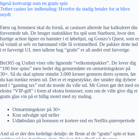
ligeså kortvarigt som en gratis spin
Tether casino lav indbetaling: Hvorfor du stadig betaler for at blive
snydt
Først og fremmest skal du forstå, at casinoet allerede har kalkuleret din
forventede tab. De bruger statistikker fra spil som Starburst, hvor den
hurtige action ligner en hamster i et løbehjul, og Gonzo’s Quest, som er
så volatil at selv en børsmand ville få svimmelhed. De pakker dette ind
i et farverigt UI, men tallene bag “gratis” er alt andet end farverige.
Bet365 og Unibet viser ofte lignende “velkomstpakker”. De lover dig
“100 free spins” men beder dig gennemføre en omsætningskrav på
30×. Så du skal spinne mindst 3.000 kroner gennem deres system, før
du kan trække resten ud. Det er et regnestykke, der smider dig dybere
ned i “gaming tax” end du troede du ville ud. Mr Green gør det med en
ekstra “VIP‑gift” i form af ekstra bonusser, som om de ville give dig et
gratis glas vin på et billig motel med ny maling.
Omsætningskrav på 30×
Kun udvalgte spil tæller
Udløbsdato på bonusen er kortere end en Netflix‑prøveperiode
And så er der den kedelige detalje: de fleste af de “gratis” spin er kun