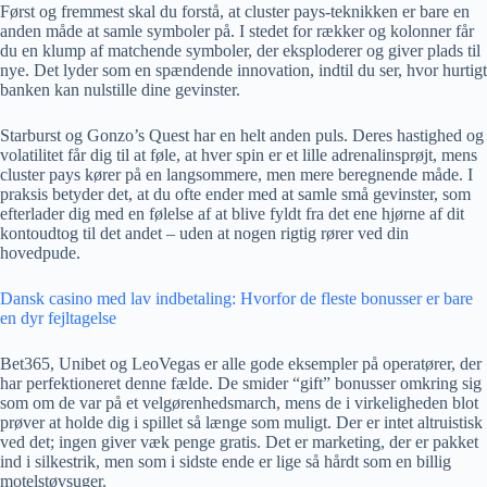
Først og fremmest skal du forstå, at cluster pays-teknikken er bare en
anden måde at samle symboler på. I stedet for rækker og kolonner får
du en klump af matchende symboler, der eksploderer og giver plads til
nye. Det lyder som en spændende innovation, indtil du ser, hvor hurtigt
banken kan nulstille dine gevinster.
Starburst og Gonzo’s Quest har en helt anden puls. Deres hastighed og
volatilitet får dig til at føle, at hver spin er et lille adrenalinsprøjt, mens
cluster pays kører på en langsommere, men mere beregnende måde. I
praksis betyder det, at du ofte ender med at samle små gevinster, som
efterlader dig med en følelse af at blive fyldt fra det ene hjørne af dit
kontoudtog til det andet – uden at nogen rigtig rører ved din
hovedpude.
Dansk casino med lav indbetaling: Hvorfor de fleste bonusser er bare
en dyr fejltagelse
Bet365, Unibet og LeoVegas er alle gode eksempler på operatører, der
har perfektioneret denne fælde. De smider “gift” bonusser omkring sig
som om de var på et velgørenhedsmarch, mens de i virkeligheden blot
prøver at holde dig i spillet så længe som muligt. Der er intet altruistisk
ved det; ingen giver væk penge gratis. Det er marketing, der er pakket
ind i silkestrik, men som i sidste ende er lige så hårdt som en billig
motelstøvsuger.