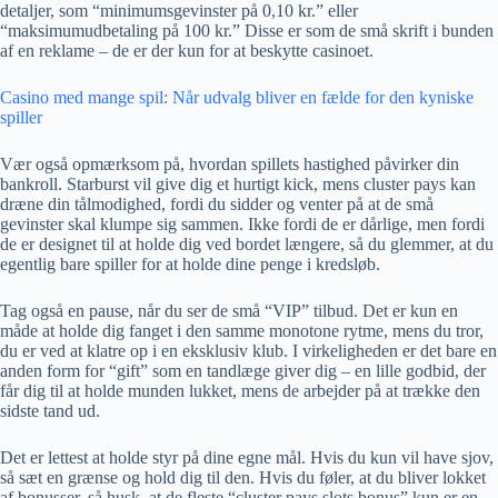
detaljer, som “minimumsgevinster på 0,10 kr.” eller
“maksimumudbetaling på 100 kr.” Disse er som de små skrift i bunden
af en reklame – de er der kun for at beskytte casinoet.
Casino med mange spil: Når udvalg bliver en fælde for den kyniske
spiller
Vær også opmærksom på, hvordan spillets hastighed påvirker din
bankroll. Starburst vil give dig et hurtigt kick, mens cluster pays kan
dræne din tålmodighed, fordi du sidder og venter på at de små
gevinster skal klumpe sig sammen. Ikke fordi de er dårlige, men fordi
de er designet til at holde dig ved bordet længere, så du glemmer, at du
egentlig bare spiller for at holde dine penge i kredsløb.
Tag også en pause, når du ser de små “VIP” tilbud. Det er kun en
måde at holde dig fanget i den samme monotone rytme, mens du tror,
du er ved at klatre op i en eksklusiv klub. I virkeligheden er det bare en
anden form for “gift” som en tandlæge giver dig – en lille godbid, der
får dig til at holde munden lukket, mens de arbejder på at trække den
sidste tand ud.
Det er lettest at holde styr på dine egne mål. Hvis du kun vil have sjov,
så sæt en grænse og hold dig til den. Hvis du føler, at du bliver lokket
af bonusser, så husk, at de fleste “cluster pays slots bonus” kun er en