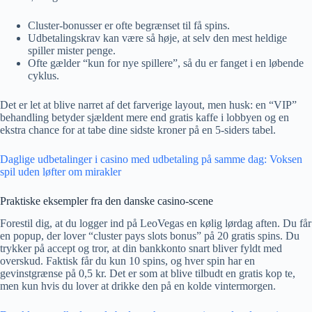
Cluster-bonusser er ofte begrænset til få spins.
Udbetalingskrav kan være så høje, at selv den mest heldige
spiller mister penge.
Ofte gælder “kun for nye spillere”, så du er fanget i en løbende
cyklus.
Det er let at blive narret af det farverige layout, men husk: en “VIP”
behandling betyder sjældent mere end gratis kaffe i lobbyen og en
ekstra chance for at tabe dine sidste kroner på en 5‑siders tabel.
Daglige udbetalinger i casino med udbetaling på samme dag: Voksen
spil uden løfter om mirakler
Praktiske eksempler fra den danske casino-scene
Forestil dig, at du logger ind på LeoVegas en kølig lørdag aften. Du får
en popup, der lover “cluster pays slots bonus” på 20 gratis spins. Du
trykker på accept og tror, at din bankkonto snart bliver fyldt med
overskud. Faktisk får du kun 10 spins, og hver spin har en
gevinstgrænse på 0,5 kr. Det er som at blive tilbudt en gratis kop te,
men kun hvis du lover at drikke den på en kolde vintermorgen.