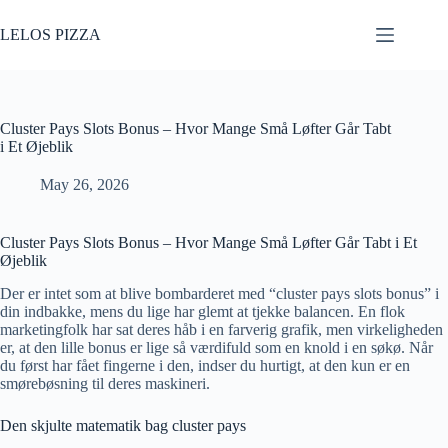
Skip
to
LELOS PIZZA
content
Cluster Pays Slots Bonus – Hvor Mange Små Løfter Går Tabt
i Et Øjeblik
May 26, 2026
Cluster Pays Slots Bonus – Hvor Mange Små Løfter Går Tabt i Et
Øjeblik
Der er intet som at blive bombarderet med “cluster pays slots bonus” i
din indbakke, mens du lige har glemt at tjekke balancen. En flok
marketingfolk har sat deres håb i en farverig grafik, men virkeligheden
er, at den lille bonus er lige så værdifuld som en knold i en søkø. Når
du først har fået fingerne i den, indser du hurtigt, at den kun er en
smørebøsning til deres maskineri.
Den skjulte matematik bag cluster pays