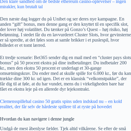
Den klare sandhed om de bedste ethereum casino‑oplevelser – ingen
mirakler, kun brutalt tal
Den næste dag logger du på Unibet og ser deres nye kampagne. En
anden “gift” bonus, men denne gang er den knyttet til en specifik slot,
der lover høj volatilitet. Du tænker på Gonzo’s Quest – høj risiko, høj
belønning. I stedet får du en lavvurderet Cluster Slots, hvor gevinsterne
er så spredte, at det føles som at samle brikker i et puslespil, hvor
billedet er et tomt lærred.
Et tredje scenarie: Bet365 sender dig en mail med en “cluster pays slots
bonus” på 50 procent ekstra på dine indbetalinger. Du indbetaler 200
kr., men den ekstra 50 procent er underlagt et 30‑gange
omsætningskrav. Du ender med at skulle spille for 6.000 kr., før du kan
trække dine 300 kr. ud igen. Det er en klassisk “velkomstpakke”, der
får dig til at føle, at du har vundet, mens du i virkeligheden bare har
fået en ekstra leje på en allerede dyr lejekontrakt.
Clemensspillehal casino 50 gratis spins uden indskud nu – en kold
realitet, der får selv de hårdeste spillere til at ryste på hovedet
Hvordan du kan navigere i denne jungle
Undgå de mest åbenlyse fælder. Tjek altid vilkårene. Se efter de små