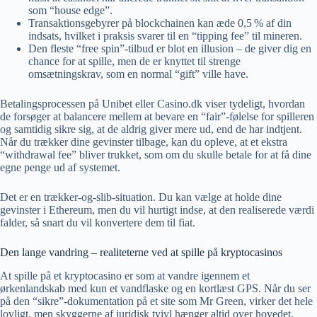
som “house edge”.
Transaktionsgebyrer på blockchainen kan æde 0,5 % af din
indsats, hvilket i praksis svarer til en “tipping fee” til mineren.
Den fleste “free spin”‑tilbud er blot en illusion – de giver dig en
chance for at spille, men de er knyttet til strenge
omsætningskrav, som en normal “gift” ville have.
Betalingsprocessen på Unibet eller Casino.dk viser tydeligt, hvordan
de forsøger at balancere mellem at bevare en “fair”‑følelse for spilleren
og samtidig sikre sig, at de aldrig giver mere ud, end de har indtjent.
Når du trækker dine gevinster tilbage, kan du opleve, at et ekstra
“withdrawal fee” bliver trukket, som om du skulle betale for at få dine
egne penge ud af systemet.
Det er en trækker‑og‑slib‑situation. Du kan vælge at holde dine
gevinster i Ethereum, men du vil hurtigt indse, at den realiserede værdi
falder, så snart du vil konvertere dem til fiat.
Den lange vandring – realiteterne ved at spille på kryptocasinos
At spille på et kryptocasino er som at vandre igennem et
ørkenlandskab med kun et vandflaske og en kortlæst GPS. Når du ser
på den “sikre”‑dokumentation på et site som Mr Green, virker det hele
lovligt, men skyggerne af juridisk tvivl hænger altid over hovedet.