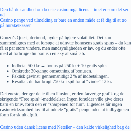
Den hårde sandhed om bedste casino mga licens – intet er som det ser
ud
Casino penge ved tilmelding er bare en anden måde at få dig til at tro
på mirakelkasser
Gonzo’s Quest, derimod, byder på højere volatilitet. Det kan
sammenlignes med at forsøge at udnytte bonusens gratis spins – du kan
få et par store vindere, men sandsynligheden er lav, og du ender ofte
med at forbruge din bonus i en sky af små tab.
Indbetal 500 kr → bonus på 250 kr + 10 gratis spins.
Omkreds: 30‑gange omsætning af bonusen.
Faktisk gevinst: gennemsnitligt 2 % af indbetalingen.
Resultat: du har brugt 750 kr i spil for at “vinde” 12 kr.
Det eneste, der gør dette til en illusion, er den farverige grafik og de
skrigende “Free spin!”‑meddelelser. Ingen forælder ville give deres
barn en kniv, fordi den er “sharpened for fun”. Ligeledes får ingen
casino­virksomhed lov til at uddele “gratis” penge uden at indbygge en
form for skjult afgift.
Casino uden dansk licens med Neteller – den kalde virkelighed bag de