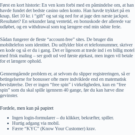
Først en kort historie: En ven kom forbi med en påmindelse om, at han
havde fundet det bedste casino uden konto. Han havde trykket på en
knap, fået 10 kr. i “gift” og sat sig ned for at jage den næste jackpot.
Resultatet? En sekunder lang ventetid, en bonuskode der allerede var
udløbet, og en withdrawal som tog længere end min sidste ferie.
Sådan fungerer de fleste “account‑free” sites. De bruger din
mobiltelefon som identitet. Du udfylder blot et telefonnummer, skriver
en kode og så er du i gang. Det er ligesom at træde ind i en billig motel
med frisk maling – ser godt ud ved første øjekast, men ingen vil betale
for et længere ophold.
Gennemgående problem er, at selvom du slipper registreringen, så er
betingelserne for bonusser ofte mere indviklede end en matematisk
bevisførelse. Der er ingen “free spin” i virkeligheden, kun en “free
spin” som du skal spille igennem 40 gange, før du kan hæve dine
gevinster.
Fordele, men kun på papiret
Ingen login‑formularer – du klikker, bekræfter, spiller.
Hurtig adgang via mobil.
Færre “KYC” (Know Your Customer) krav.