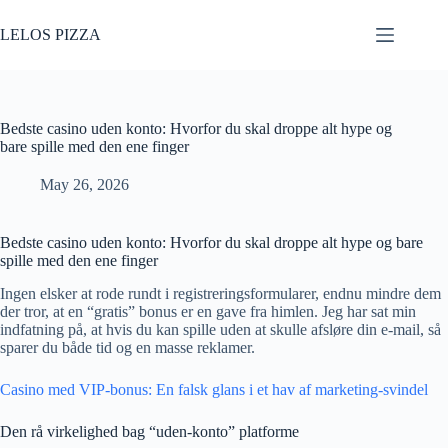
Skip
to
LELOS PIZZA
content
Bedste casino uden konto: Hvorfor du skal droppe alt hype og
bare spille med den ene finger
May 26, 2026
Bedste casino uden konto: Hvorfor du skal droppe alt hype og bare
spille med den ene finger
Ingen elsker at rode rundt i registreringsformularer, endnu mindre dem
der tror, at en “gratis” bonus er en gave fra himlen. Jeg har sat min
indfatning på, at hvis du kan spille uden at skulle afsløre din e‑mail, så
sparer du både tid og en masse reklamer.
Casino med VIP‑bonus: En falsk glans i et hav af marketing‑svindel
Den rå virkelighed bag “uden‑konto” platforme