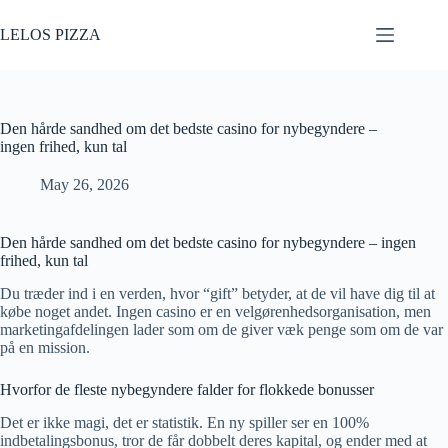
Skip
to
LELOS PIZZA
content
Den hårde sandhed om det bedste casino for nybegyndere –
ingen frihed, kun tal
May 26, 2026
Den hårde sandhed om det bedste casino for nybegyndere – ingen
frihed, kun tal
Du træder ind i en verden, hvor “gift” betyder, at de vil have dig til at
købe noget andet. Ingen casino er en velgørenhedsorganisation, men
marketingafdelingen lader som om de giver væk penge som om de var
på en mission.
Hvorfor de fleste nybegyndere falder for flokkede bonusser
Det er ikke magi, det er statistik. En ny spiller ser en 100%
indbetalingsbonus, tror de får dobbelt deres kapital, og ender med at